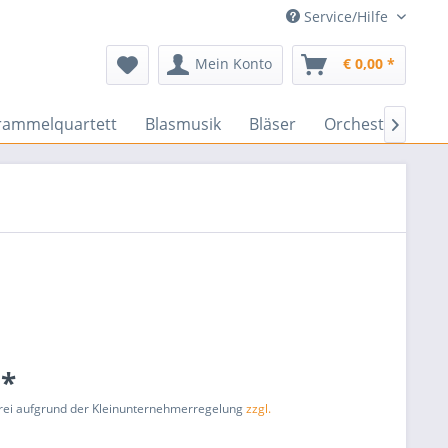
Service/Hilfe
Mein Konto
€ 0,00 *
rammelquartett
Blasmusik
Bläser
Orchester
En

 *
rei aufgrund der Kleinunternehmerregelung
zzgl.