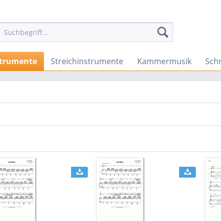
strumente
Streichinstrumente
Kammermusik
Sch