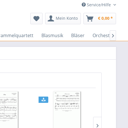
Service/Hilfe
Mein Konto
€ 0,00 *
rammelquartett
Blasmusik
Bläser
Orchester
En
