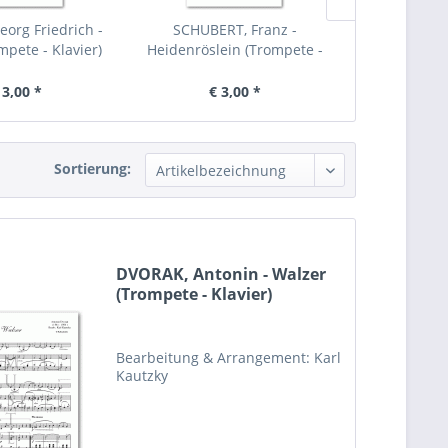
org Friedrich -
SCHUBERT, Franz -
BEETHOVEN, L
mpete - Klavier)
Heidenröslein (Trompete -
liebe dic
Klavier)
Kl
 3,00 *
€ 3,00 *
€ 
Sortierung:
DVORAK, Antonin - Walzer
(Trompete - Klavier)
Bearbeitung & Arrangement: Karl
Kautzky