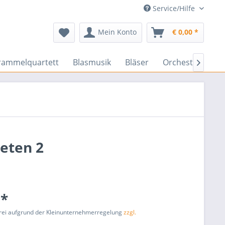
Service/Hilfe
Mein Konto
€ 0,00 *
rammelquartett
Blasmusik
Bläser
Orchester
En

peten 2
 *
rei aufgrund der Kleinunternehmerregelung
zzgl.