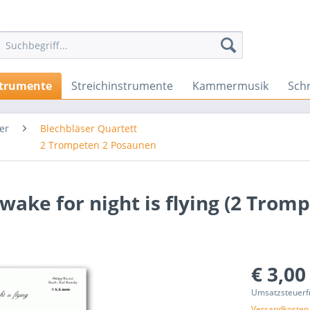
strumente
Streichinstrumente
Kammermusik
Sch
er
Blechbläser Quartett
2 Trompeten 2 Posaunen
wake for night is flying (2 Trom
€ 3,00
Umsatzsteuerf
Versandkosten