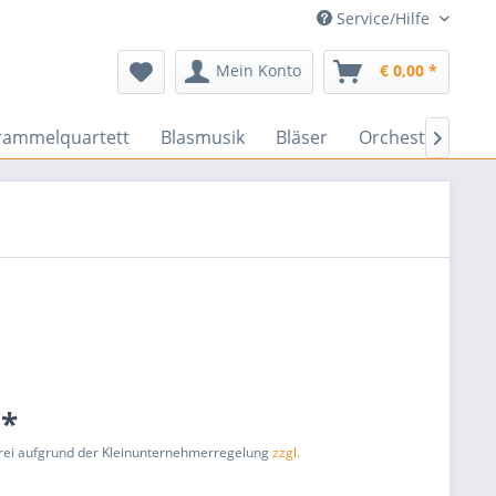
Service/Hilfe
Mein Konto
€ 0,00 *
rammelquartett
Blasmusik
Bläser
Orchester
En

 *
rei aufgrund der Kleinunternehmerregelung
zzgl.