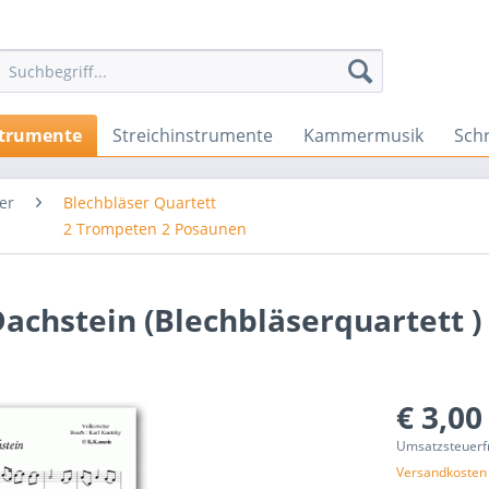
strumente
Streichinstrumente
Kammermusik
Sch
er
Blechbläser Quartett
2 Trompeten 2 Posaunen
chstein (Blechbläserquartett )
€ 3,00
Umsatzsteuerf
Versandkosten