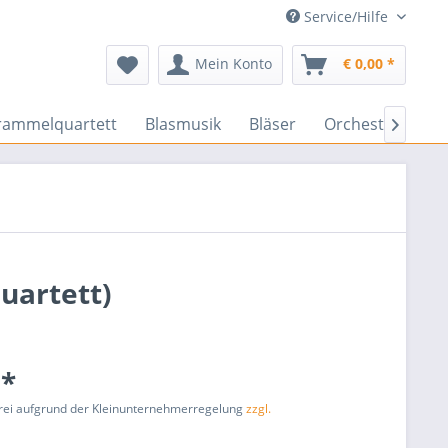
Service/Hilfe
Mein Konto
€ 0,00 *
rammelquartett
Blasmusik
Bläser
Orchester
En

uartett)
 *
rei aufgrund der Kleinunternehmerregelung
zzgl.