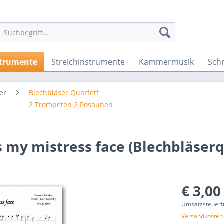
strumente
Streichinstrumente
Kammermusik
Sch
er
Blechbläser Quartett
2 Trompeten 2 Posaunen
s my mistress face (Blechbläserq
€ 3,00
Umsatzsteuerf
Versandkosten