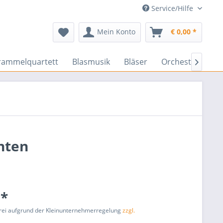
Service/Hilfe
Mein Konto
€ 0,00 *
rammelquartett
Blasmusik
Bläser
Orchester
En

hten
 *
rei aufgrund der Kleinunternehmerregelung
zzgl.