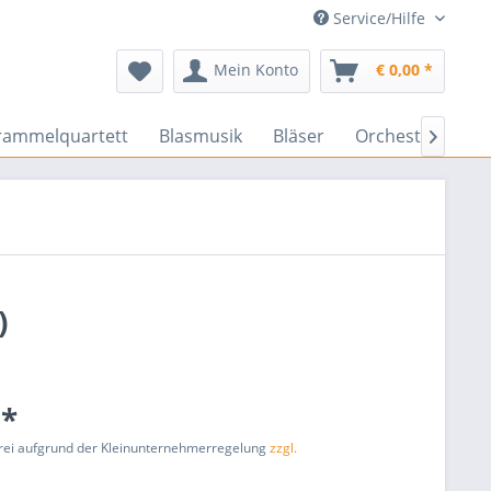
Service/Hilfe
Mein Konto
€ 0,00 *
rammelquartett
Blasmusik
Bläser
Orchester
En

)
 *
rei aufgrund der Kleinunternehmerregelung
zzgl.