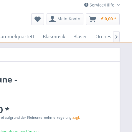
Service/Hilfe
Mein Konto
€ 0,00 *
rammelquartett
Blasmusik
Bläser
Orchester
En

ne -
0 *
rei aufgrund der Kleinunternehmerregelung
zzgl.
tdownload verfügbar