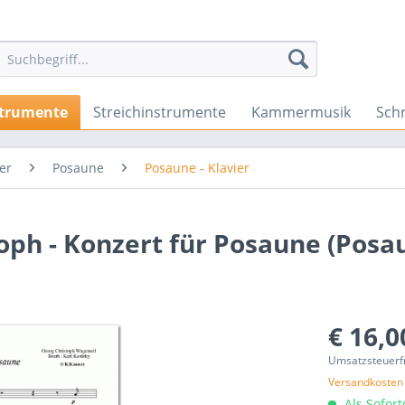
strumente
Streichinstrumente
Kammermusik
Sch
er
Posaune
Posaune - Klavier
ph - Konzert für Posaune (Posau
€ 16,0
Umsatzsteuerf
Versandkosten
Als Sofor