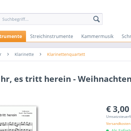
strumente
Streichinstrumente
Kammermusik
Sch
r
Klarinette
Klarinettenquartett
r, es tritt herein - Weihnachte
€ 3,00
Umsatzsteuerf
Versandkosten
Als Sofor