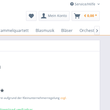
Service/Hilfe
Mein Konto
€ 0,00 *
rammelquartett
Blasmusik
Bläser
Orchester
En

n
 *
rei aufgrund der Kleinunternehmerregelung
zzgl.
tdownload verfügbar