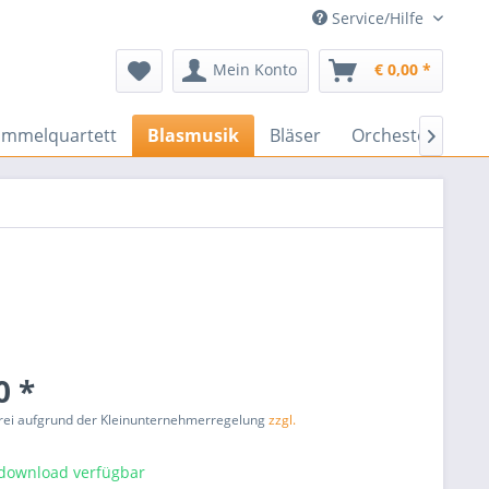
Service/Hilfe
Mein Konto
€ 0,00 *
ammelquartett
Blasmusik
Bläser
Orchester
En

0 *
rei aufgrund der Kleinunternehmerregelung
zzgl.
tdownload verfügbar