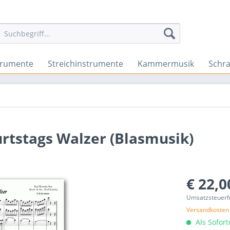
trumente
Streichinstrumente
Kammermusik
Schr
urtstags Walzer (Blasmusik)
€ 22,0
Umsatzsteuerf
Versandkosten
Als Sofor