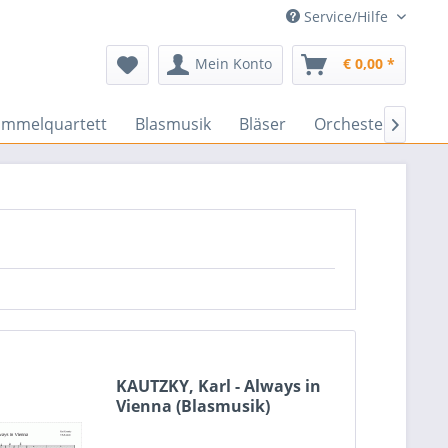
Service/Hilfe
Mein Konto
€ 0,00 *
ammelquartett
Blasmusik
Bläser
Orchester
Ens

KAUTZKY, Karl - Always in
Vienna (Blasmusik)