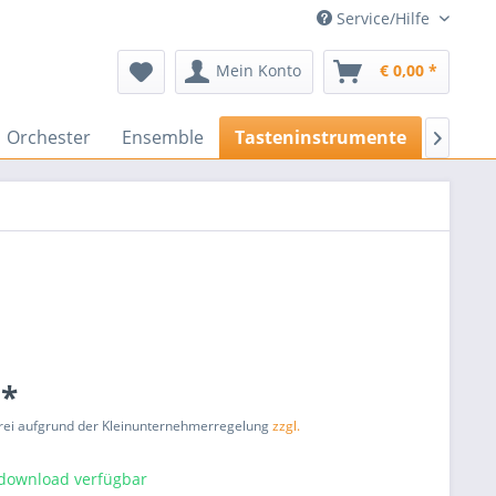
Service/Hilfe
Mein Konto
€ 0,00 *
Orchester
Ensemble
Tasteninstrumente
Gesan

 *
rei aufgrund der Kleinunternehmerregelung
zzgl.
tdownload verfügbar