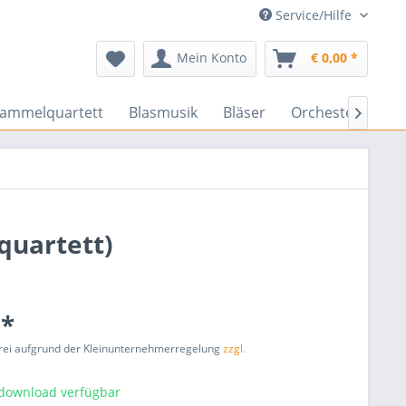
Service/Hilfe
Mein Konto
€ 0,00 *
rammelquartett
Blasmusik
Bläser
Orchester
En

quartett)
 *
rei aufgrund der Kleinunternehmerregelung
zzgl.
tdownload verfügbar