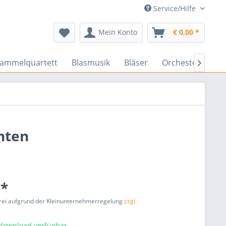
Service/Hilfe
Mein Konto
€ 0,00 *
rammelquartett
Blasmusik
Bläser
Orchester
En

hten
 *
rei aufgrund der Kleinunternehmerregelung
zzgl.
tdownload verfügbar