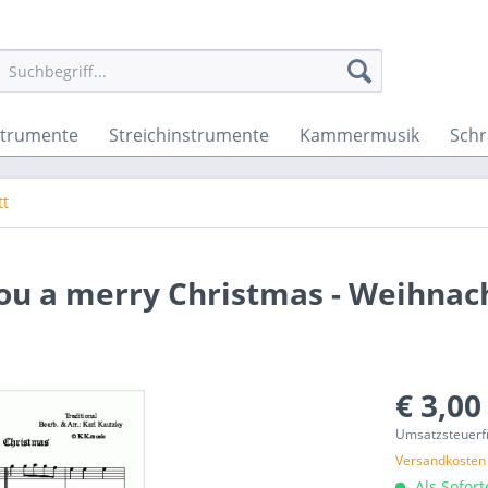
strumente
Streichinstrumente
Kammermusik
Sch
tt
ou a merry Christmas - Weihnac
€ 3,00
Umsatzsteuerf
Versandkosten
Als Sofor