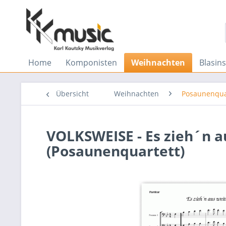
Home
Komponisten
Weihnachten
Blasin
Übersicht
Weihnachten
Posaunenqua
VOLKSWEISE - Es zieh´n a
(Posaunenquartett)