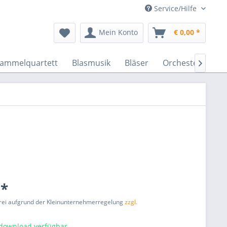
Service/Hilfe
Mein Konto
€ 0,00 *
rammelquartett
Blasmusik
Bläser
Orchester
En

 *
rei aufgrund der Kleinunternehmerregelung
zzgl.
tdownload verfügbar