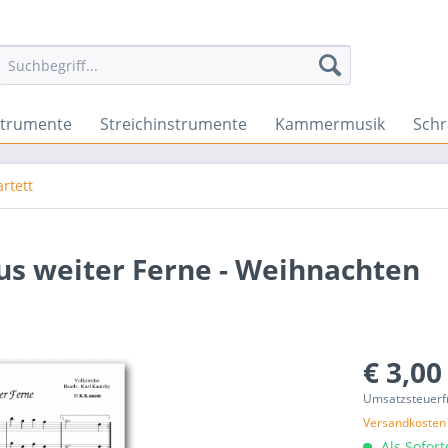
strumente
Streichinstrumente
Kammermusik
Sch
rtett
us weiter Ferne - Weihnachten
€ 3,00
Umsatzsteuerf
Versandkosten
Als Sofor