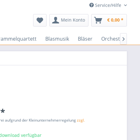
Service/Hilfe
Mein Konto
€ 0,00 *
rammelquartett
Blasmusik
Bläser
Orchester
En

 *
rei aufgrund der Kleinunternehmerregelung
zzgl.
tdownload verfügbar