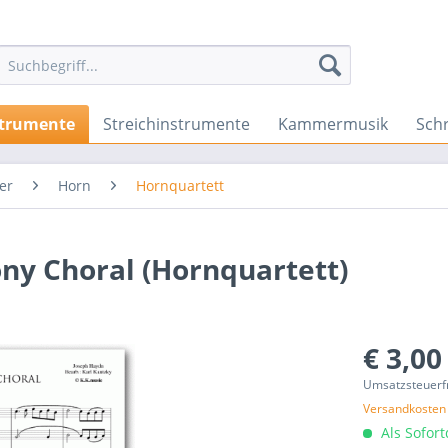
strumente
Streichinstrumente
Kammermusik
Sch
er
Horn
Hornquartett
ony Choral (Hornquartett)
€ 3,00
Umsatzsteuerf
Versandkosten
Als Sofor