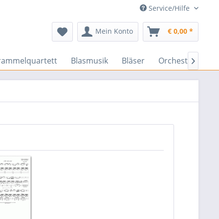
Service/Hilfe
Mein Konto
€ 0,00 *
rammelquartett
Blasmusik
Bläser
Orchester
En
