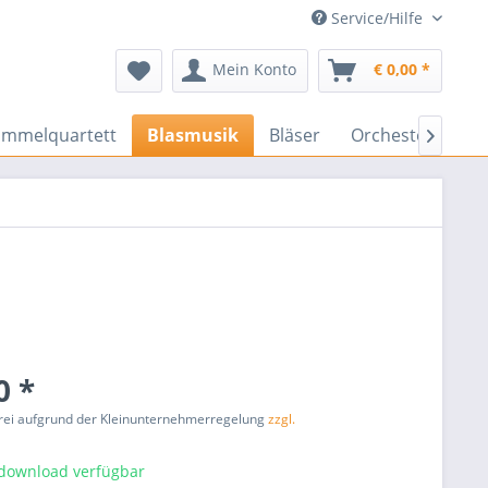
Service/Hilfe
Mein Konto
€ 0,00 *
ammelquartett
Blasmusik
Bläser
Orchester
En

0 *
rei aufgrund der Kleinunternehmerregelung
zzgl.
tdownload verfügbar